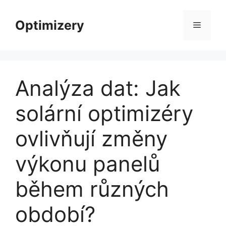
Přeskočit
na
Optimizery
Menu
obsah
Analýza dat: Jak
solární optimizéry
ovlivňují změny
výkonu panelů
během různých
období?