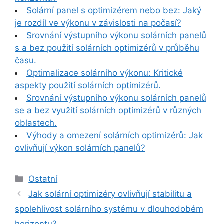
Solární panel s optimizérem nebo bez: Jaký
je rozdíl ve výkonu v závislosti na počasí?
Srovnání výstupního výkonu solárních panelů
s a bez použití solárních optimizérů v průběhu
času.
Optimalizace solárního výkonu: Kritické
aspekty použití solárních optimizérů.
Srovnání výstupního výkonu solárních panelů
se a bez využití solárních optimizérů v různých
oblastech.
Výhody a omezení solárních optimizérů: Jak
ovlivňují výkon solárních panelů?
Rubriky
Ostatní
Jak solární optimizéry ovlivňují stabilitu a
spolehlivost solárního systému v dlouhodobém
horizontu?