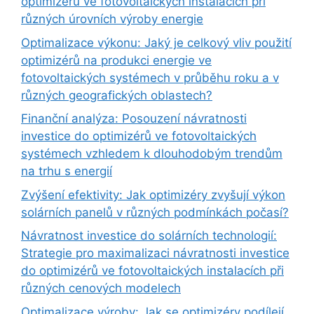
optimizérů ve fotovoltaických instalacích při
různých úrovních výroby energie
Optimalizace výkonu: Jaký je celkový vliv použití
optimizérů na produkci energie ve
fotovoltaických systémech v průběhu roku a v
různých geografických oblastech?
Finanční analýza: Posouzení návratnosti
investice do optimizérů ve fotovoltaických
systémech vzhledem k dlouhodobým trendům
na trhu s energií
Zvýšení efektivity: Jak optimizéry zvyšují výkon
solárních panelů v různých podmínkách počasí?
Návratnost investice do solárních technologií:
Strategie pro maximalizaci návratnosti investice
do optimizérů ve fotovoltaických instalacích při
různých cenových modelech
Optimalizace výroby: Jak se optimizéry podílejí