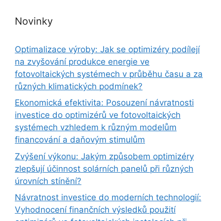
Novinky
Optimalizace výroby: Jak se optimizéry podílejí
na zvyšování produkce energie ve
fotovoltaických systémech v průběhu času a za
různých klimatických podmínek?
Ekonomická efektivita: Posouzení návratnosti
investice do optimizérů ve fotovoltaických
systémech vzhledem k různým modelům
financování a daňovým stimulům
Zvýšení výkonu: Jakým způsobem optimizéry
zlepšují účinnost solárních panelů při různých
úrovních stínění?
Návratnost investice do moderních technologií:
Vyhodnocení finančních výsledků použití