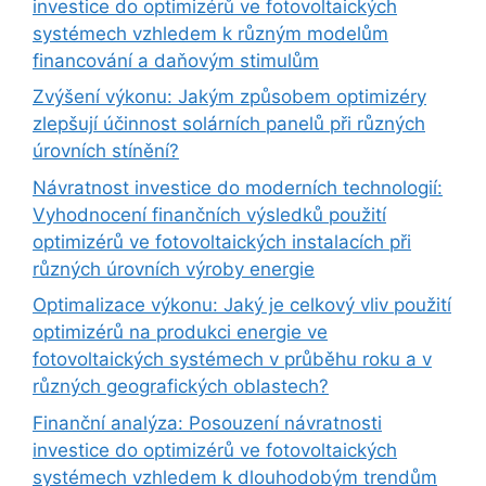
investice do optimizérů ve fotovoltaických
systémech vzhledem k různým modelům
financování a daňovým stimulům
Zvýšení výkonu: Jakým způsobem optimizéry
zlepšují účinnost solárních panelů při různých
úrovních stínění?
Návratnost investice do moderních technologií:
Vyhodnocení finančních výsledků použití
optimizérů ve fotovoltaických instalacích při
různých úrovních výroby energie
Optimalizace výkonu: Jaký je celkový vliv použití
optimizérů na produkci energie ve
fotovoltaických systémech v průběhu roku a v
různých geografických oblastech?
Finanční analýza: Posouzení návratnosti
investice do optimizérů ve fotovoltaických
systémech vzhledem k dlouhodobým trendům