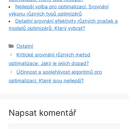
Nejlepší volba pro optimalizaci: Srovnání
výkonu různých typů optimizérů
Detailní srovnání efektivity různých značek a
modelů optimizérů: Který vybrat?
Rubriky
Ostatní
Kritické srovnání různých metod
optimalizace: Jaký je jejich dopad?
Účinnost a spolehlivost algoritmů pro
optimalizaci: Které jsou nejlepší?
Napsat komentář
Komentář