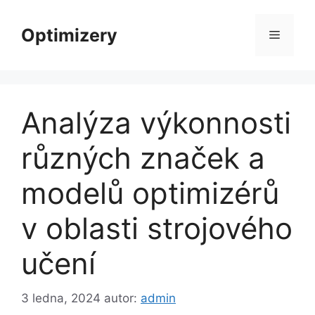
Přeskočit
na
Optimizery
Menu
obsah
Analýza výkonnosti
různých značek a
modelů optimizérů
v oblasti strojového
učení
3 ledna, 2024
autor:
admin