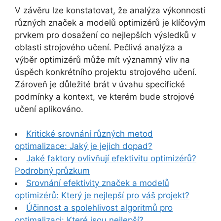
V závěru lze konstatovat, že analýza výkonnosti
různých značek a modelů optimizérů je klíčovým
prvkem pro dosažení co nejlepších výsledků v
oblasti strojového učení. Pečlivá analýza a
výběr optimizérů může mít významný vliv na
úspěch konkrétního projektu strojového učení.
Zároveň je důležité brát v úvahu specifické
podmínky a kontext, ve kterém bude strojové
učení aplikováno.
Kritické srovnání různých metod
optimalizace: Jaký je jejich dopad?
Jaké faktory ovlivňují efektivitu optimizérů?
Podrobný průzkum
Srovnání efektivity značek a modelů
optimizérů: Který je nejlepší pro váš projekt?
Účinnost a spolehlivost algoritmů pro
optimalizaci: Které jsou nejlepší?