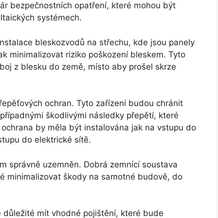
ár bezpečnostních opatření, které mohou být
ltaických systémech.
stalace bleskozvodů na střechu, kde jsou panely
k minimalizovat riziko poškození bleskem. Tyto
boj z blesku do země, místo aby prošel skrze
řepěťových ochran. Tyto zařízení budou chránit
případnými škodlivými následky přepětí, které
chrana by měla být instalována jak na vstupu do
tupu do elektrické sítě.
ystém správně uzemněn. Dobrá zemnící soustava
také minimalizovat škody na samotné budově, do
 důležité mít vhodné pojištění, které bude