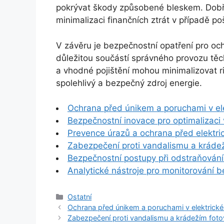
pokrývat škody způsobené bleskem. Dobře
minimalizaci finančních ztrát v případě p
V závěru je bezpečnostní opatření pro o
důležitou součástí správného provozu těc
a vhodné pojištění mohou minimalizovat riz
spolehlivý a bezpečný zdroj energie.
Ochrana před únikem a poruchami v el
Bezpečnostní inovace pro optimalizaci 
Prevence úrazů a ochrana před elektric
Zabezpečení proti vandalismu a krádež
Bezpečnostní postupy při odstraňování 
Analytické nástroje pro monitorování b
Rubriky
Ostatní
Ochrana před únikem a poruchami v elektrick
Zabezpečení proti vandalismu a krádežím foto