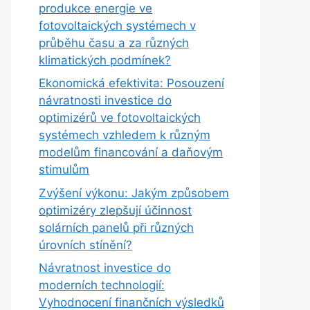
produkce energie ve
fotovoltaických systémech v
průběhu času a za různých
klimatických podmínek?
Ekonomická efektivita: Posouzení
návratnosti investice do
optimizérů ve fotovoltaických
systémech vzhledem k různým
modelům financování a daňovým
stimulům
Zvýšení výkonu: Jakým způsobem
optimizéry zlepšují účinnost
solárních panelů při různých
úrovních stínění?
Návratnost investice do
moderních technologií:
Vyhodnocení finančních výsledků