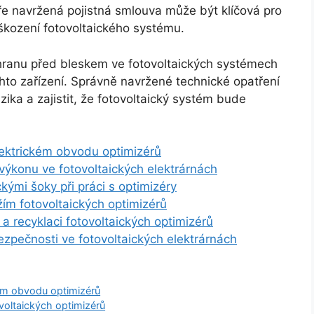
 navržená pojistná smlouva může být klíčová pro
oškození fotovoltaického systému.
chranu před bleskem ve fotovoltaických systémech
hto zařízení. Správně navržené technické opatření
ika a zajistit, že fotovoltaický systém bude
ektrickém obvodu optimizérů
výkonu ve fotovoltaických elektrárnách
kými šoky při práci s optimizéry
ím fotovoltaických optimizérů
a recyklaci fotovoltaických optimizérů
ezpečnosti ve fotovoltaických elektrárnách
ém obvodu optimizérů
voltaických optimizérů