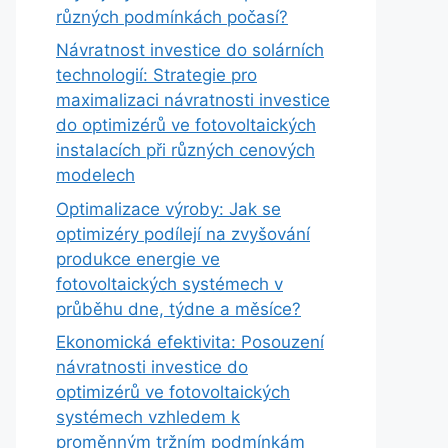
různých podmínkách počasí?
Návratnost investice do solárních
technologií: Strategie pro
maximalizaci návratnosti investice
do optimizérů ve fotovoltaických
instalacích při různých cenových
modelech
Optimalizace výroby: Jak se
optimizéry podílejí na zvyšování
produkce energie ve
fotovoltaických systémech v
průběhu dne, týdne a měsíce?
Ekonomická efektivita: Posouzení
návratnosti investice do
optimizérů ve fotovoltaických
systémech vzhledem k
proměnným tržním podmínkám