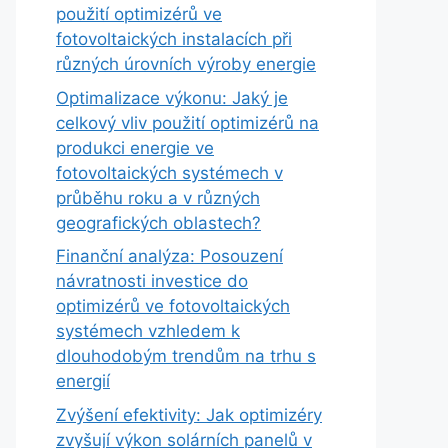
použití optimizérů ve
fotovoltaických instalacích při
různých úrovních výroby energie
Optimalizace výkonu: Jaký je
celkový vliv použití optimizérů na
produkci energie ve
fotovoltaických systémech v
průběhu roku a v různých
geografických oblastech?
Finanční analýza: Posouzení
návratnosti investice do
optimizérů ve fotovoltaických
systémech vzhledem k
dlouhodobým trendům na trhu s
energií
Zvýšení efektivity: Jak optimizéry
zvyšují výkon solárních panelů v