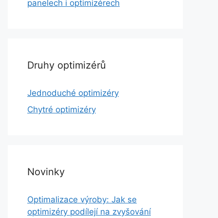
panelech i optimizérech
Druhy optimizérů
Jednoduché optimizéry
Chytré optimizéry
Novinky
Optimalizace výroby: Jak se
optimizéry podílejí na zvyšování