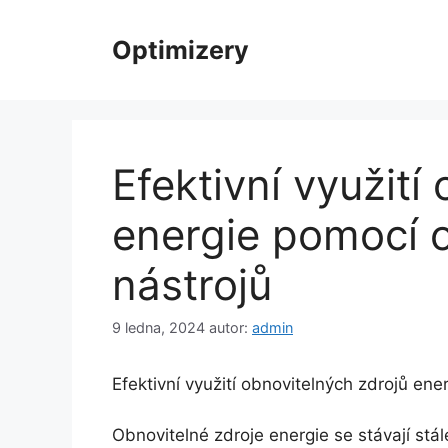
Přeskočit
na
Optimizery
obsah
Efektivní využití
energie pomocí o
nástrojů
9 ledna, 2024
autor:
admin
Efektivní využití obnovitelných zdrojů ene
Obnovitelné zdroje energie se stávají stál