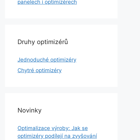
panelech i optimizérech
Druhy optimizérů
Jednoduché optimizéry
Chytré optimizéry
Novinky
Optimalizace výroby: Jak se
optimizéry podílejí na zvyšování