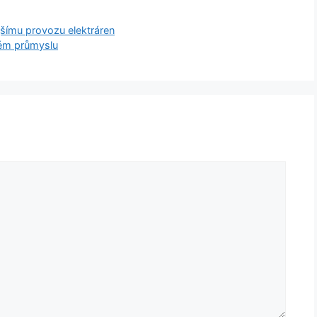
ějšímu provozu elektráren
kém průmyslu