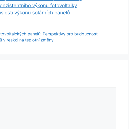
onzistentního výkonu fotovoltaiky
slosti výkonu solárních panelů
fotovoltaických panelů: Perspektivy pro budoucnost
lů v reakci na teplotní změny