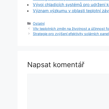
Vývoj chladicích systémů pro udržení k
Význam výzkumu v oblasti teplotní závi
Rubriky
Ostatní
Vliv teplotních změn na životnost a účinnost 
Strategie pro zvýšení efektivity solárních pane
Napsat komentář
Komentář