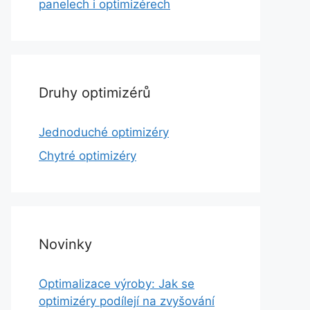
panelech i optimizérech
Druhy optimizérů
Jednoduché optimizéry
Chytré optimizéry
Novinky
Optimalizace výroby: Jak se
optimizéry podílejí na zvyšování