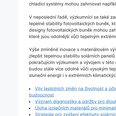
chladicí systémy mohou zahrnovat napříkl
V neposlední řadě, výzkumníci se také zam
tepelné stability fotovoltaických buněk, k
designy fotovoltaických buněk mohou zahr
které jsou odolnější vůči tepelným extré
Výše zmíněné inovace v materiálovém vývo
zlepšit tepelnou stabilitu solárních panelů 
pokračujícím výzkumem a vývojem v této 
budou stále více odolné vůči vysokým tep
sluneční energii i v extrémních klimatick
Vliv teplotních změn na životnost a úči
budoucnost
Význam diagnostiky a údržby pro dlou
Úloha izolačních materiálů pro minimali
Strategie pro zvýšení efektivity solárn