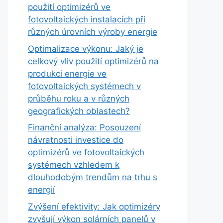
použití optimizérů ve
fotovoltaických instalacích při
různých úrovních výroby energie
Optimalizace výkonu: Jaký je
celkový vliv použití optimizérů na
produkci energie ve
fotovoltaických systémech v
průběhu roku a v různých
geografických oblastech?
Finanční analýza: Posouzení
návratnosti investice do
optimizérů ve fotovoltaických
systémech vzhledem k
dlouhodobým trendům na trhu s
energií
Zvýšení efektivity: Jak optimizéry
zvyšují výkon solárních panelů v