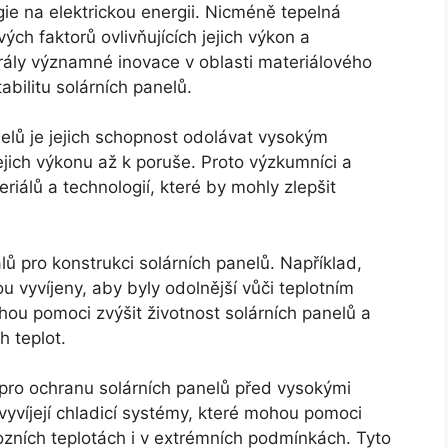
rgie na elektrickou energii. Nicméně tepelná
vých faktorů ovlivňujících jejich výkon a
hrály významné inovace v oblasti materiálového
tabilitu solárních panelů.
elů je jejich schopnost odolávat vysokým
jich výkonu až k poruše. Proto výzkumníci a
riálů a technologií, které by mohly zlepšit
lů pro konstrukci solárních panelů. Například,
u vyvíjeny, aby byly odolnější vůči teplotním
ou pomoci zvýšit životnost solárních panelů a
h teplot.
í pro ochranu solárních panelů před vysokými
 vyvíjejí chladicí systémy, které mohou pomoci
ozních teplotách i v extrémních podmínkách. Tyto