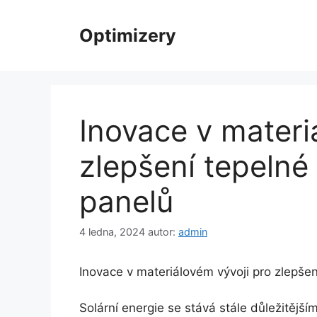
Přeskočit
na
Optimizery
obsah
Inovace v materi
zlepšení tepelné 
panelů
4 ledna, 2024
autor:
admin
Inovace v materiálovém vývoji pro zlepšení
Solární energie se stává stále důležitější