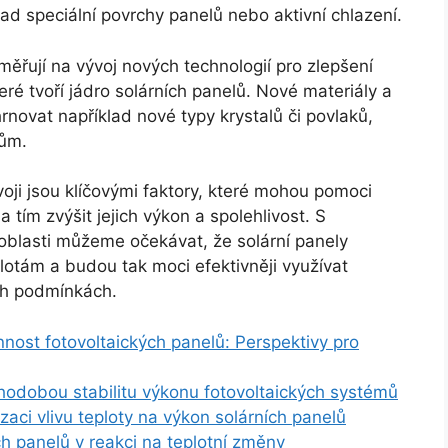
ad speciální povrchy panelů nebo aktivní chlazení.
ěřují na vývoj nových technologií pro zlepšení
teré tvoří jádro solárních panelů. Nové materiály a
novat například nové typy krystalů či povlaků,
mům.
ji jsou klíčovými faktory, které mohou pomoci
a tím zvýšit jejich výkon a spolehlivost. S
oblasti můžeme očekávat, že solární panely
lotám a budou tak moci efektivněji využívat
ých podmínkách.
nnost fotovoltaických panelů: Perspektivy pro
hodobou stabilitu výkonu fotovoltaických systémů
zaci vlivu teploty na výkon solárních panelů
ích panelů v reakci na teplotní změny