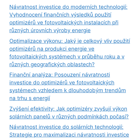
Návratnost investice do moderních technologií:
Vyhodnocení finančních výsledků použití
optimizérů ve fotovoltaických instalacích při
různých úrovních výroby energie
Optimalizace výkonu: Jaký je celkový vliv použití
optimizérů na produkci energie ve
fotovoltaických systémech v průběhu roku a v
různých geografických oblastech?
Finanční analýza: Posouzení návratnosti
investice do optimizérů ve fotovoltaických
systémech vzhledem k dlouhodobým trendům
na trhu s energií
Zvýšení efektivity: Jak optimizéry zvyšují výkon
solárních panelů v různých podmínkách počasí?
Návratnost investice do solárních technologií:
Strategie pro maximalizaci návratnosti investice