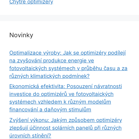
Chytré optimizéry
Novinky
Optimalizace výroby: Jak se optimizéry podílejí
na zvyšování produkce energie ve
fotovoltaických systémech v průběhu času a za
různých klimatických podmínek?
Ekonomická efektivita: Posouzení návratnosti
investice do optimizérů ve fotovoltaických
systémech vzhledem k různým modelům
financování a daňovým stimulům
Zvýšení výkonu: Jakým způsobem optimizéry
zlepšují účinnost solárních panelů při různých
úrovních stínění?