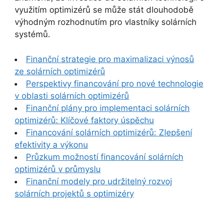
využitím optimizérů se může stát dlouhodobě
výhodným rozhodnutím pro vlastníky solárních
systémů.
Finanční strategie pro maximalizaci výnosů
ze solárních optimizérů
Perspektivy financování pro nové technologie
v oblasti solárních optimizérů
Finanční plány pro implementaci solárních
optimizérů: Klíčové faktory úspěchu
Financování solárních optimizérů: Zlepšení
efektivity a výkonu
Průzkum možností financování solárních
optimizérů v průmyslu
Finanční modely pro udržitelný rozvoj
solárních projektů s optimizéry