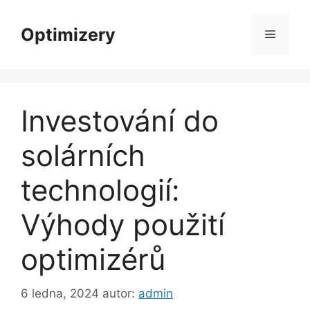
Přeskočit
na
Optimizery
Menu
obsah
Investování do
solárních
technologií:
Výhody použití
optimizérů
6 ledna, 2024
autor:
admin