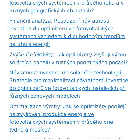
fotovoltaických systémech v průběhu roku a v
různých geografických oblastech?
Finanční analýza: Posouzení návratnosti
investice do optimizérů ve fotovoltaických
systémech vzhledem k dlouhodobým trendům
na trhu s energií
Zvýšení efektivity: Jak optimizéry zvyšují výkon
solárních panelů v různých podmínkách počasí?
Návratnost investice do solárních technologií:
Strategie pro maximalizaci návratnosti investice
do optimizérů ve fotovoltaických instalacích při
různých cenových modelech
Optimalizace výroby: Jak se optimizéry podílejí
na zvyšování produkce energie ve
fotovoltaických systémech v průběhu dne,
týdne a měsíce?