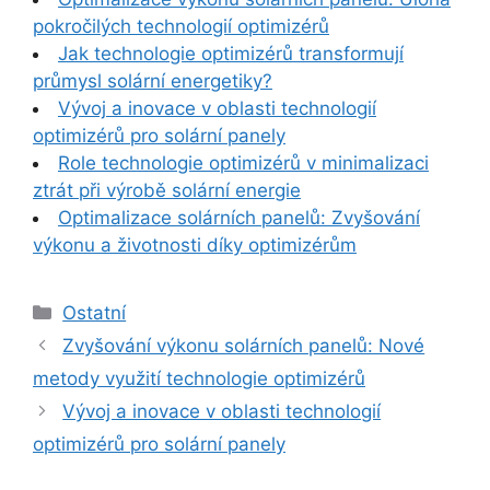
pokročilých technologií optimizérů
Jak technologie optimizérů transformují
průmysl solární energetiky?
Vývoj a inovace v oblasti technologií
optimizérů pro solární panely
Role technologie optimizérů v minimalizaci
ztrát při výrobě solární energie
Optimalizace solárních panelů: Zvyšování
výkonu a životnosti díky optimizérům
Rubriky
Ostatní
Zvyšování výkonu solárních panelů: Nové
metody využití technologie optimizérů
Vývoj a inovace v oblasti technologií
optimizérů pro solární panely