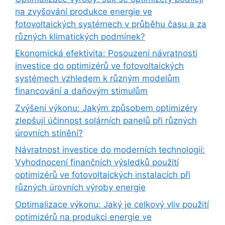
na zvyšování produkce energie ve
fotovoltaických systémech v průběhu času a za
různých klimatických podmínek?
Ekonomická efektivita: Posouzení návratnosti
investice do optimizérů ve fotovoltaických
systémech vzhledem k různým modelům
financování a daňovým stimulům
Zvýšení výkonu: Jakým způsobem optimizéry
zlepšují účinnost solárních panelů při různých
úrovních stínění?
Návratnost investice do moderních technologií:
Vyhodnocení finančních výsledků použití
optimizérů ve fotovoltaických instalacích při
různých úrovních výroby energie
Optimalizace výkonu: Jaký je celkový vliv použití
optimizérů na produkci energie ve