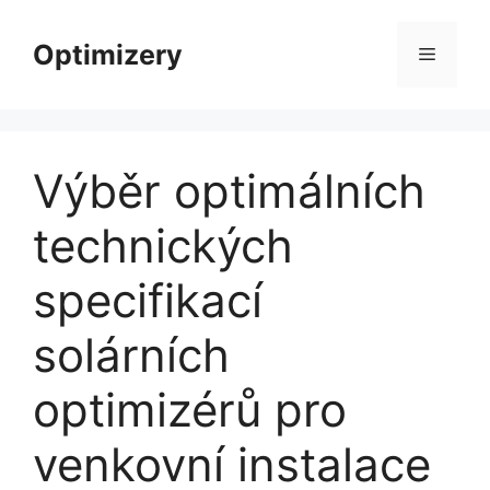
Přeskočit
na
Optimizery
Menu
obsah
Výběr optimálních
technických
specifikací
solárních
optimizérů pro
venkovní instalace