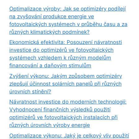
Optimalizace výroby: Jak se optimizéry podílejí
na zvyšování produkce energie ve
fotovoltaických systémech v průběhu času a za
různých klimatických podmínek?
Ekonomická efektivita: Posouzení návratnosti
investice do optimizérů ve fotovoltaických
systémech vzhledem k různým modelům
financování a daňovým stimulům
Zvýšení výkonu: Jakým způsobem optimizéry
zlepšují účinnost solárních panelů při různých
úrovních stínění?
Návratnost investice do moderních technologií:
Vyhodnocení finančních výsledků použití
optimizérů ve fotovoltaických instalacích při
různých úrovních výroby energie
Optimalizace výkonu: Jaký je celkový vliv použití