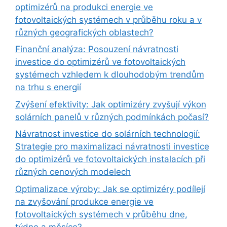
optimizérů na produkci energie ve
fotovoltaických systémech v průběhu roku a v
různých geografických oblastech?
Finanční analýza: Posouzení návratnosti
investice do optimizérů ve fotovoltaických
systémech vzhledem k dlouhodobým trendům
na trhu s energií
Zvýšení efektivity: Jak optimizéry zvyšují výkon
solárních panelů v různých podmínkách počasí?
Návratnost investice do solárních technologií:
Strategie pro maximalizaci návratnosti investice
do optimizérů ve fotovoltaických instalacích při
různých cenových modelech
Optimalizace výroby: Jak se optimizéry podílejí
na zvyšování produkce energie ve
fotovoltaických systémech v průběhu dne,
týdne a měsíce?