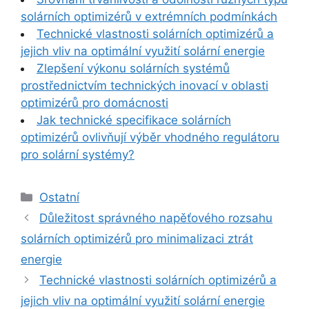
solárních optimizérů v extrémních podmínkách
Technické vlastnosti solárních optimizérů a
jejich vliv na optimální využití solární energie
Zlepšení výkonu solárních systémů
prostřednictvím technických inovací v oblasti
optimizérů pro domácnosti
Jak technické specifikace solárních
optimizérů ovlivňují výběr vhodného regulátoru
pro solární systémy?
Rubriky
Ostatní
Důležitost správného napěťového rozsahu
solárních optimizérů pro minimalizaci ztrát
energie
Technické vlastnosti solárních optimizérů a
jejich vliv na optimální využití solární energie