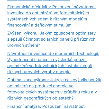
Ekonomická efektivita: Posouzení návratnosti
investice do optimizérů ve fotovoltaických
systémech vzhledem k různým modelům
financování a daňovým stimulům
Zvýšení výkonu: Jakým způsobem optimizéry
zlepšují účinnost solárních panelů při různých
úrovních stínění?
Návratnost investice do moderních technologií:
Vyhodnocení finančních výsledků použití
optimizérů ve fotovoltaických instalacích při
různých úrovních výroby energie
Optimalizace výkonu: Jaký je celkový vliv použití
optimizérů na produkci energie ve
fotovoltaických systémech v průběhu roku a v
různých geografických oblastech?
Finanční analýza: Posouzení návratnosti