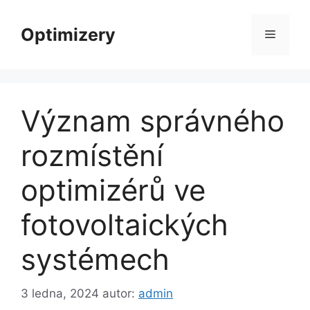
Přeskočit
na
Optimizery
Menu
obsah
Význam správného
rozmístění
optimizérů ve
fotovoltaických
systémech
3 ledna, 2024
autor:
admin