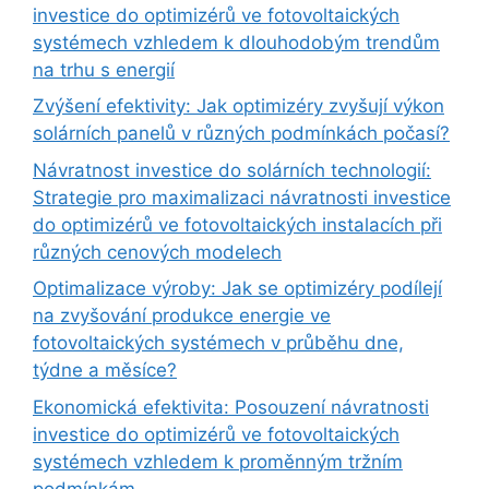
investice do optimizérů ve fotovoltaických
systémech vzhledem k dlouhodobým trendům
na trhu s energií
Zvýšení efektivity: Jak optimizéry zvyšují výkon
solárních panelů v různých podmínkách počasí?
Návratnost investice do solárních technologií:
Strategie pro maximalizaci návratnosti investice
do optimizérů ve fotovoltaických instalacích při
různých cenových modelech
Optimalizace výroby: Jak se optimizéry podílejí
na zvyšování produkce energie ve
fotovoltaických systémech v průběhu dne,
týdne a měsíce?
Ekonomická efektivita: Posouzení návratnosti
investice do optimizérů ve fotovoltaických
systémech vzhledem k proměnným tržním
podmínkám