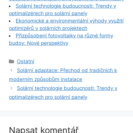
Solární technologie budoucnosti: Trendy v
optimalizérech pro solární panely
Ekonomické a environmentální výhody využití
optimizérů v solárních projektech
Přizpůsobení fotovoltaiky na různé formy
budov: Nové perspektivy
Rubriky
Ostatní
Solární adaptace: Přechod od tradičních k
moderním způsobům instalace
Solární technologie budoucnosti: Trendy v
optimalizérech pro solární panely
Napsat komentář