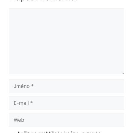
Komentář
Jméno
E-
mail
Web