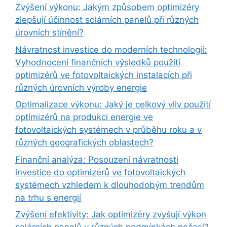
Zvýšení výkonu: Jakým způsobem optimizéry
zlepšují účinnost solárních panelů při různých
úrovních stínění?
Návratnost investice do moderních technologií:
Vyhodnocení finančních výsledků použití
optimizérů ve fotovoltaických instalacích při
různých úrovních výroby energie
Optimalizace výkonu: Jaký je celkový vliv použití
optimizérů na produkci energie ve
fotovoltaických systémech v průběhu roku a v
různých geografických oblastech?
Finanční analýza: Posouzení návratnosti
investice do optimizérů ve fotovoltaických
systémech vzhledem k dlouhodobým trendům
na trhu s energií
Zvýšení efektivity: Jak optimizéry zvyšují výkon