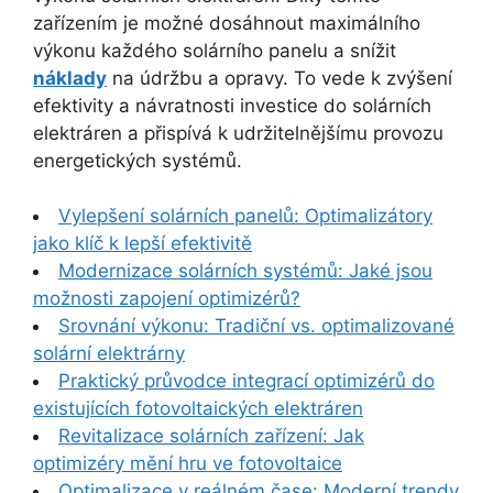
zařízením je možné dosáhnout maximálního
výkonu každého solárního panelu a snížit
náklady
na údržbu a opravy. To vede k zvýšení
efektivity a návratnosti investice do solárních
elektráren a přispívá k udržitelnějšímu provozu
energetických systémů.
Vylepšení solárních panelů: Optimalizátory
jako klíč k lepší efektivitě
Modernizace solárních systémů: Jaké jsou
možnosti zapojení optimizérů?
Srovnání výkonu: Tradiční vs. optimalizované
solární elektrárny
Praktický průvodce integrací optimizérů do
existujících fotovoltaických elektráren
Revitalizace solárních zařízení: Jak
optimizéry mění hru ve fotovoltaice
Optimalizace v reálném čase: Moderní trendy