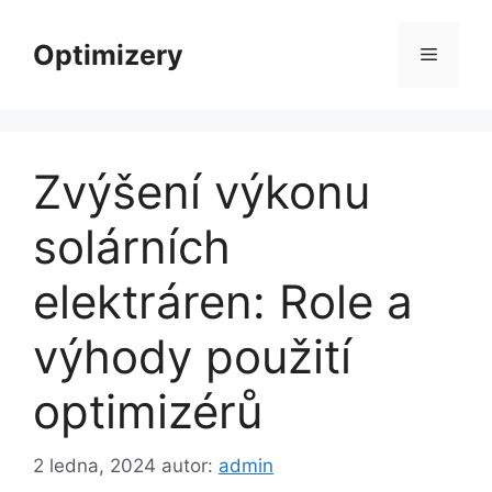
Přeskočit
na
Optimizery
Menu
obsah
Zvýšení výkonu
solárních
elektráren: Role a
výhody použití
optimizérů
2 ledna, 2024
autor:
admin