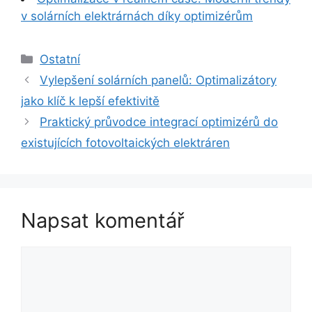
v solárních elektrárnách díky optimizérům
Rubriky
Ostatní
Vylepšení solárních panelů: Optimalizátory
jako klíč k lepší efektivitě
Praktický průvodce integrací optimizérů do
existujících fotovoltaických elektráren
Napsat komentář
Komentář